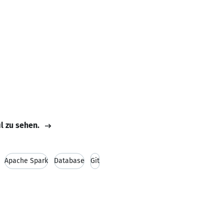
il zu sehen.
Apache Spark
Database
Git