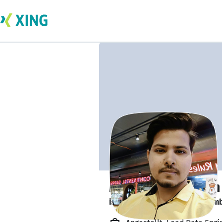
Md Shahbaz Alam
is looking for a new team memb