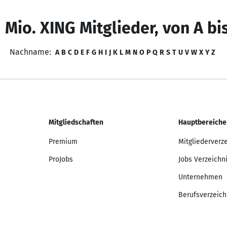
 Mio. XING Mitglieder, von A bi
Nachname:
A
B
C
D
E
F
G
H
I
J
K
L
M
N
O
P
Q
R
S
T
U
V
W
X
Y
Z
Mitgliedschaften
Hauptbereiche
Premium
Mitgliederverz
ProJobs
Jobs Verzeichn
Unternehmen
Berufsverzeich