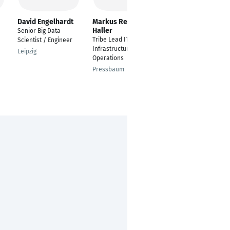
David Engelhardt
Markus Renelt-
Pavan Gadiya
Haller
Senior Big Data
Senior Big Data
Tribe Lead IT
Scientist / Engineer
Engineer | Lead
Infrastructure/IT
Technical Consultant
Leipzig
Operations
Frankfurt Am Main
Pressbaum