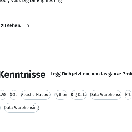
neer, Ness Digital Engineering
e zu sehen.
Kenntnisse
Logg Dich jetzt ein, um das ganze Prof
AWS
SQL
Apache Hadoop
Python
Big Data
Data Warehouse
ETL
X
Data Warehousing