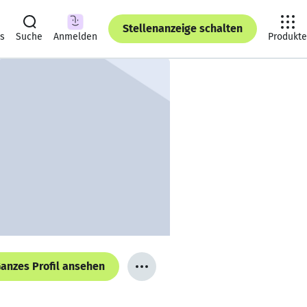
Stellenanzeige schalten
ts
Suche
Anmelden
Produkte
anzes Profil ansehen