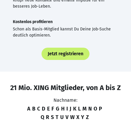
Knüpf neue Kontakte und erhalte Impulse für ein
besseres Job-Leben.
Kostenlos profitieren
Schon als Basis-Mitglied kannst Du Deine Job-Suche
deutlich optimieren.
Jetzt registrieren
21 Mio. XING Mitglieder, von A bis Z
Nachname:
A
B
C
D
E
F
G
H
I
J
K
L
M
N
O
P
Q
R
S
T
U
V
W
X
Y
Z