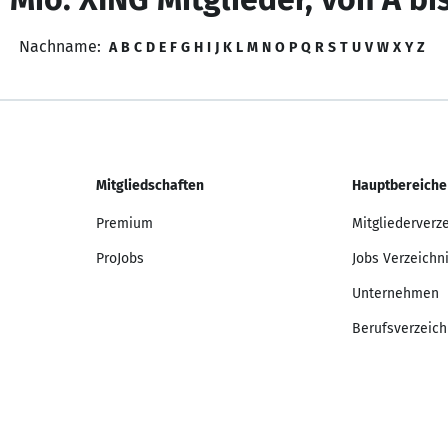
Nachname:
A
B
C
D
E
F
G
H
I
J
K
L
M
N
O
P
Q
R
S
T
U
V
W
X
Y
Z
Mitgliedschaften
Hauptbereiche
Premium
Mitgliederverz
ProJobs
Jobs Verzeichn
Unternehmen
Berufsverzeich