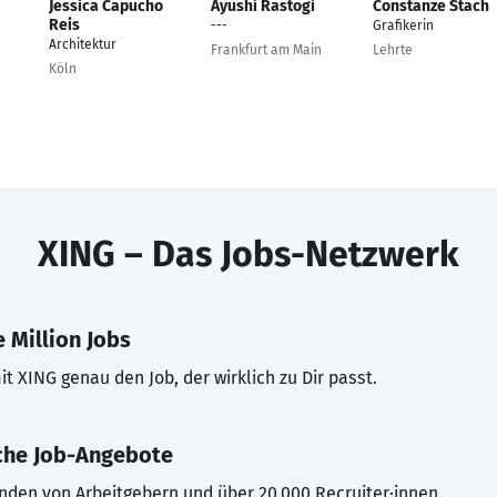
Jessica Capucho
Ayushi Rastogi
Constanze Stach
Reis
---
Grafikerin
Architektur
Frankfurt am Main
Lehrte
Köln
XING – Das Jobs-Netzwerk
 Million Jobs
t XING genau den Job, der wirklich zu Dir passt.
che Job-Angebote
inden von Arbeitgebern und über 20.000 Recruiter·innen.