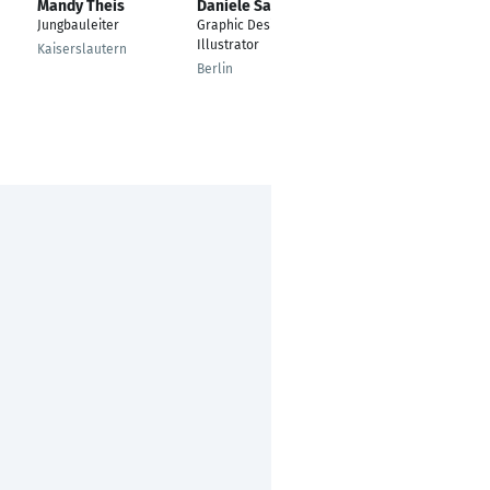
Mandy Theis
Daniele Sartirani
Janick Tobias
Schmid
Jungbauleiter
Graphic Designer,
Objektplaner
Illustrator
Kaiserslautern
Dessau-Roßlau
Berlin