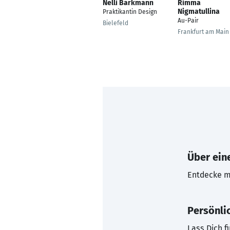
Nelli Barkmann
Rimma
Nigmatullina
Praktikantin Design
Au-Pair
Bielefeld
Frankfurt am Main
Über eine
Entdecke mi
Persönli
Lass Dich f