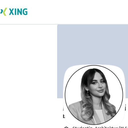
Medina Sara Fazli
bildet sich zurzeit weiter. 🎓