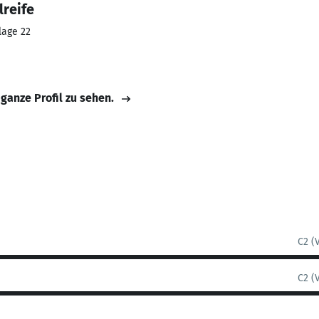
reife
lage 22
 ganze Profil zu sehen.
C2 (
C2 (