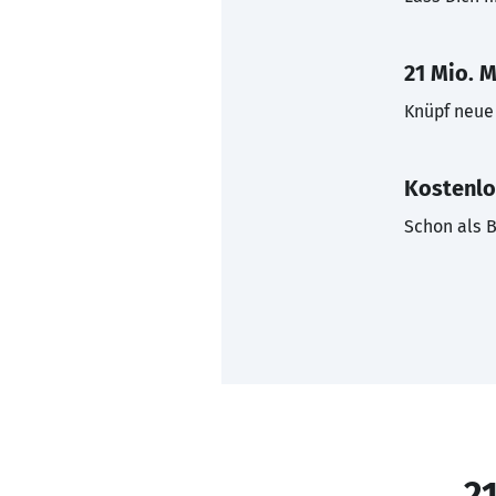
21 Mio. M
Knüpf neue 
Kostenlo
Schon als B
21