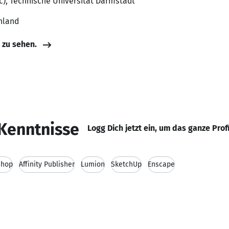
Sc), Technische Universität Darmstadt
hland
e zu sehen.
Kenntnisse
Logg Dich jetzt ein, um das ganze Prof
shop
Affinity Publisher
Lumion
SketchUp
Enscape