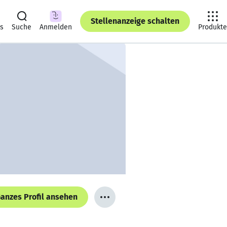
Stellenanzeige schalten
ts
Suche
Anmelden
Produkte
anzes Profil ansehen