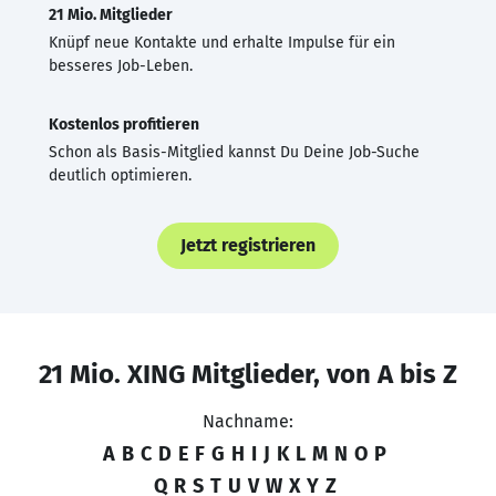
21 Mio. Mitglieder
Knüpf neue Kontakte und erhalte Impulse für ein
besseres Job-Leben.
Kostenlos profitieren
Schon als Basis-Mitglied kannst Du Deine Job-Suche
deutlich optimieren.
Jetzt registrieren
21 Mio. XING Mitglieder, von A bis Z
Nachname:
A
B
C
D
E
F
G
H
I
J
K
L
M
N
O
P
Q
R
S
T
U
V
W
X
Y
Z