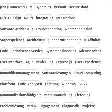
Jest (Framework)
MS Dynamics
Verkauf
secure data
UI/UX Design
MERN
integrating
Integrations
Software Architektur
Troubleshooting
Webtechnologien
Stapelspeicher
Architektur
Kundenzufriedenheit
IT-Affinität
Code
Technischer Service
Systemengineering
Microservices
User Interface
Agile Entwicklung
Express.js
User Experience
Immobilienmanagement
Softwarelösungen
Cloud Computing
Plattform
Code-Analysen
Leistung
Windows
SCSS
Kommunikationsfähigkeit
Restaurantleitung
Lieferung
Problemlösung
Redux
Engagement
Diagnostik
Projekte