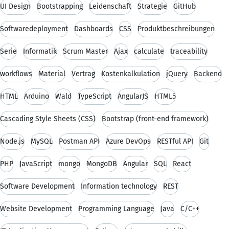
UI Design
Bootstrapping
Leidenschaft
Strategie
GitHub
Softwaredeployment
Dashboards
CSS
Produktbeschreibungen
Serie
Informatik
Scrum Master
Ajax
calculate
traceability
workflows
Material
Vertrag
Kostenkalkulation
jQuery
Backend
HTML
Arduino
Wald
TypeScript
AngularJS
HTML5
Cascading Style Sheets (CSS)
Bootstrap (front-end framework)
Node.js
MySQL
Postman API
Azure DevOps
RESTful API
Git
PHP
JavaScript
mongo
MongoDB
Angular
SQL
React
Software Development
Information technology
REST
Website Development
Programming Language
Java
C/C++