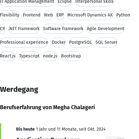
IT Application Management
Eclipse
Interpersonal skills
Flexibility
Frontend
Web
ERP
Microsoft Dynamics AX
Python
C#
.NET Framework
Software framework
Agile Development
Professional experience
Docker
PostgreSQL
SQL Server
React.js
Typescript
node.js
Bootstrap
Werdegang
Berufserfahrung von Megha Chalageri
Bis heute
1 Jahr und 11 Monate, seit Okt. 2024