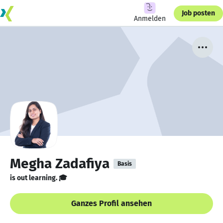
Job posten
Anmelden
Megha Zadafiya
Basis
is out learning. 🎓
Ganzes Profil ansehen