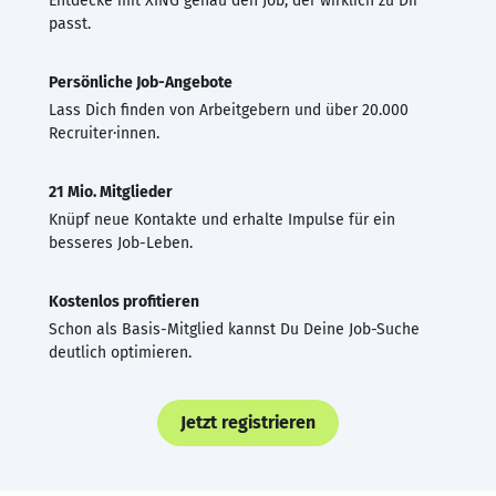
Entdecke mit XING genau den Job, der wirklich zu Dir
passt.
Persönliche Job-Angebote
Lass Dich finden von Arbeitgebern und über 20.000
Recruiter·innen.
21 Mio. Mitglieder
Knüpf neue Kontakte und erhalte Impulse für ein
besseres Job-Leben.
Kostenlos profitieren
Schon als Basis-Mitglied kannst Du Deine Job-Suche
deutlich optimieren.
Jetzt registrieren