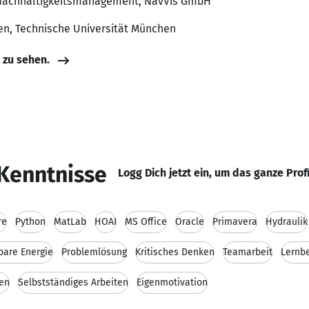
 Nachhaltigkeitsmanagement, NavVis GmbH
en, Technische Universität München
e zu sehen.
Kenntnisse
Logg Dich jetzt ein, um das ganze Prof
re
Python
MatLab
HOAI
MS Office
Oracle
Primavera
Hydraulik
bare Energie
Problemlösung
Kritisches Denken
Teamarbeit
Lernbe
en
Selbstständiges Arbeiten
Eigenmotivation