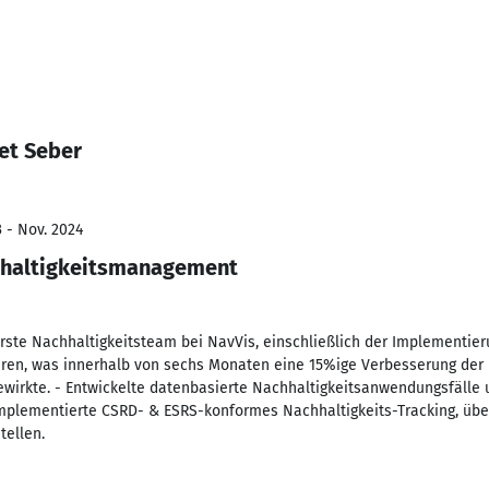
et Seber
3 - Nov. 2024
hhaltigkeitsmanagement
erste Nachhaltigkeitsteam bei NavVis, einschließlich der Implementie
uren, was innerhalb von sechs Monaten eine 15%ige Verbesserung der 
ewirkte. - Entwickelte datenbasierte Nachhaltigkeitsanwendungsfälle u
mplementierte CSRD- & ESRS-konformes Nachhaltigkeits-Tracking, über
tellen.