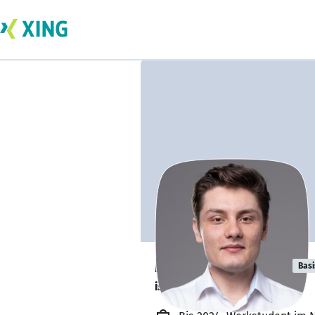
Mehmet Seber
Basi
is about to graduate. 🎓