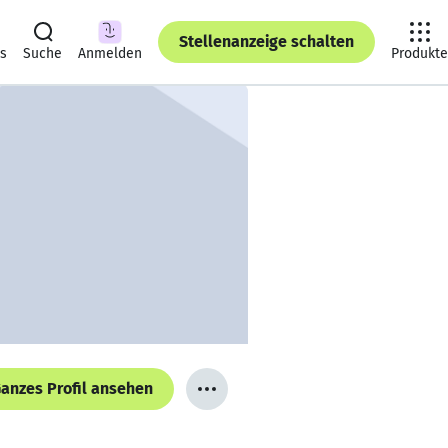
Stellenanzeige schalten
ts
Suche
Anmelden
Produkte
anzes Profil ansehen