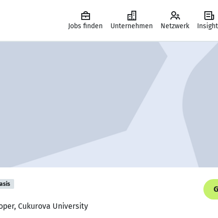
Jobs finden
Unternehmen
Netzwerk
Insigh
asis
G
oper, Cukurova University