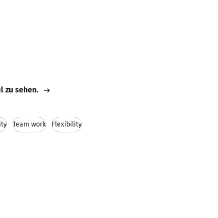
il zu sehen.
ity
Team work
Flexibility