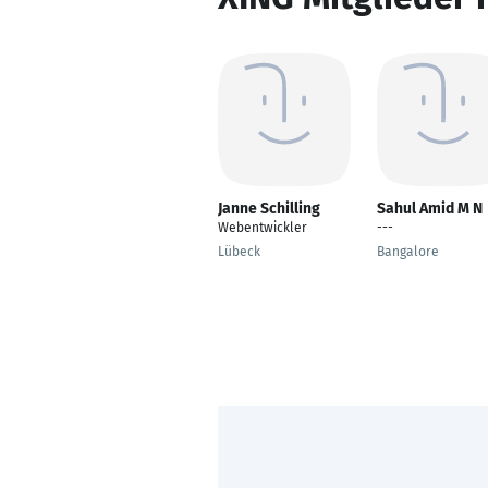
Janne Schilling
Sahul Amid M N
Webentwickler
---
Lübeck
Bangalore