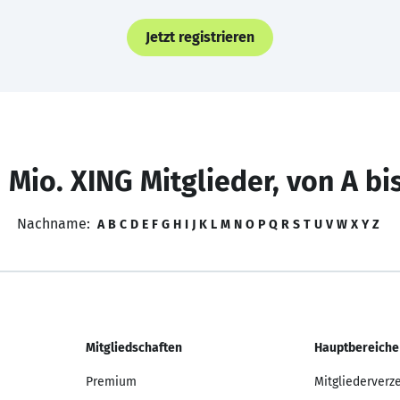
Jetzt registrieren
 Mio. XING Mitglieder, von A bi
Nachname:
A
B
C
D
E
F
G
H
I
J
K
L
M
N
O
P
Q
R
S
T
U
V
W
X
Y
Z
Mitgliedschaften
Hauptbereiche
Premium
Mitgliederverz