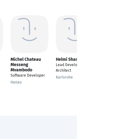
Michel Chateau
Helmi Shashaah
Karina Bogdanova
Messeng
Lead Developer /
Business
Mvambodo
Architect
Development
Software Developer
Manager
Karlsruhe
Hanau
Belarus, Minsk