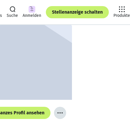
Stellenanzeige schalten
ts
Suche
Anmelden
Produkte
anzes Profil ansehen