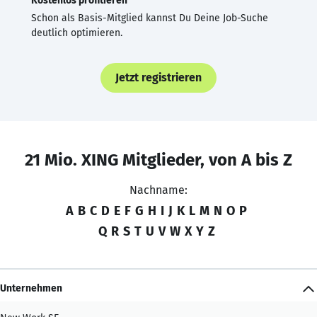
Kostenlos profitieren
Schon als Basis-Mitglied kannst Du Deine Job-Suche
deutlich optimieren.
Jetzt registrieren
21 Mio. XING Mitglieder, von A bis Z
Nachname:
A
B
C
D
E
F
G
H
I
J
K
L
M
N
O
P
Q
R
S
T
U
V
W
X
Y
Z
Unternehmen