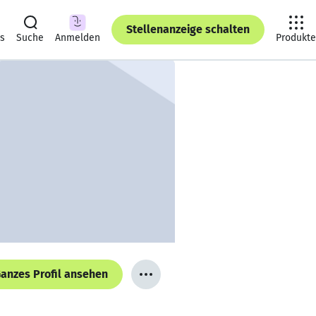
Stellenanzeige schalten
ts
Suche
Anmelden
Produkte
anzes Profil ansehen