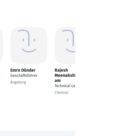
Emre Dündar
Rajesh
Yusuf Bestas
Meenakshisundar
r
Geschäftsführer
Software Developer
am
Augsburg
Warsaw
Technical Lead
Chennai