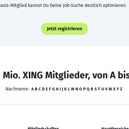
asis-Mitglied kannst Du Deine Job-Suche deutlich optimieren.
Jetzt registrieren
 Mio. XING Mitglieder, von A bi
Nachname:
A
B
C
D
E
F
G
H
I
J
K
L
M
N
O
P
Q
R
S
T
U
V
W
X
Y
Z
Mitgliedschaften
Hauptbereiche