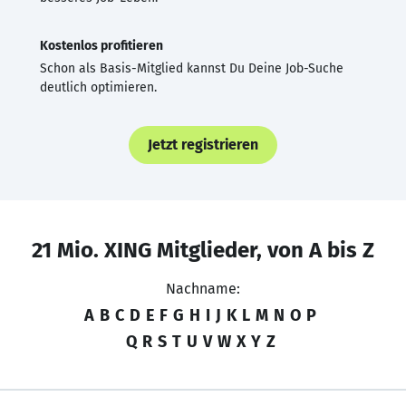
Kostenlos profitieren
Schon als Basis-Mitglied kannst Du Deine Job-Suche
deutlich optimieren.
Jetzt registrieren
21 Mio. XING Mitglieder, von A bis Z
Nachname:
A
B
C
D
E
F
G
H
I
J
K
L
M
N
O
P
Q
R
S
T
U
V
W
X
Y
Z