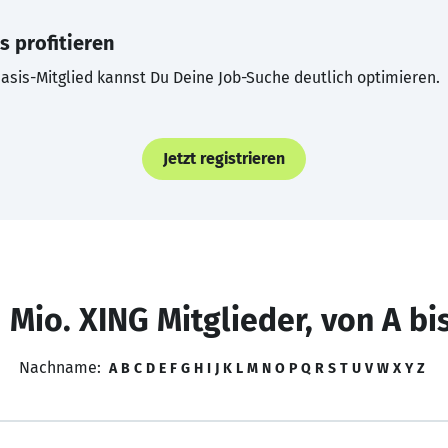
s profitieren
asis-Mitglied kannst Du Deine Job-Suche deutlich optimieren.
Jetzt registrieren
 Mio. XING Mitglieder, von A bi
Nachname:
A
B
C
D
E
F
G
H
I
J
K
L
M
N
O
P
Q
R
S
T
U
V
W
X
Y
Z