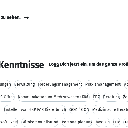
e zu sehen.
Kenntnisse
Logg Dich jetzt ein, um das ganze Prof
nungen
Verwaltung
Forderungsmanagement
Praxismanagement
Ab
S Office
Kommunikation im Medizinwesen (KIM)
EBZ
Beratung
Za
e
Erstellen von HKP PAR Kieferbruch
GOZ / GOÄ
Medizinische Berat
soft Excel
Bürokommunikation
Personalplanung
Medizin
EDV
He