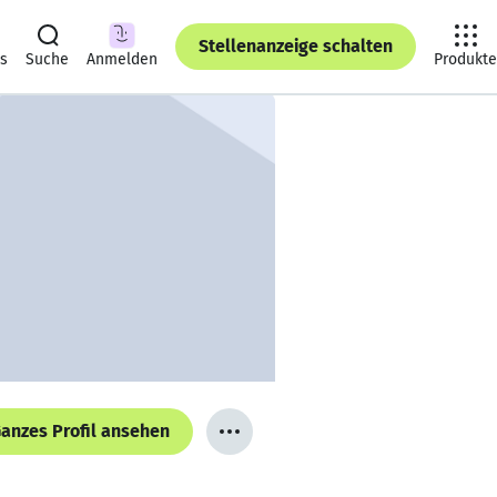
Stellenanzeige schalten
ts
Suche
Anmelden
Produkte
anzes Profil ansehen