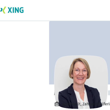
Meike Lackmann
Angestellt, Zahnarzthelferi