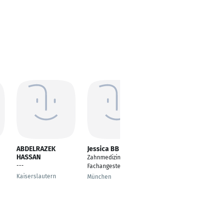
ABDELRAZEK
Jessica BB
Viktoria Kindsfater
HASSAN
Zahnmedizinische
Zahnarzthelferin
---
Fachangestellte
Dortmund
Kaiserslautern
München