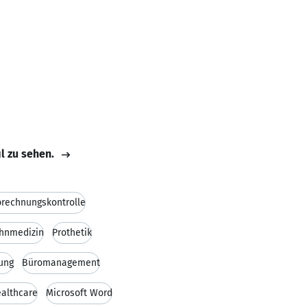
il zu sehen.
rechnungskontrolle
hnmedizin
Prothetik
ung
Büromanagement
althcare
Microsoft Word