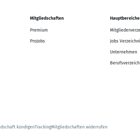
Mitgliedschaften
Hauptbereiche
Premium
Mitgliederverz
ProJobs
Jobs Verzeichn
Unternehmen
Berufsverzeich
edschaft kündigen
Tracking
Mitgliedschaften widerrufen