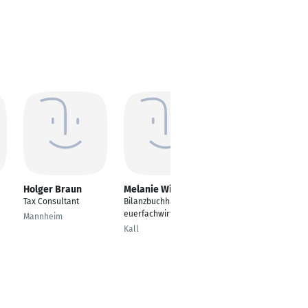
Holger Braun
Melanie Winter
Maik Warlier
Tax Consultant
Bilanzbuchhalterin/St
Steuerfachwirt /
euerfachwirtin
Bilanzbuchhalter /
Mannheim
Bachelor
Kall
Professional in
Wirtschaft
Vreden