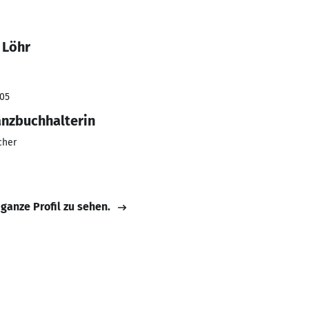
 Löhr
005
anzbuchhalterin
cher
 ganze Profil zu sehen.