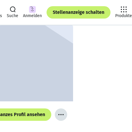
Stellenanzeige schalten
ts
Suche
Anmelden
Produkte
anzes Profil ansehen