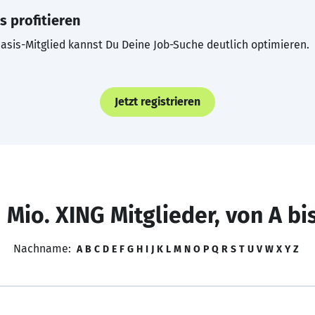
s profitieren
asis-Mitglied kannst Du Deine Job-Suche deutlich optimieren.
Jetzt registrieren
 Mio. XING Mitglieder, von A bi
Nachname:
A
B
C
D
E
F
G
H
I
J
K
L
M
N
O
P
Q
R
S
T
U
V
W
X
Y
Z