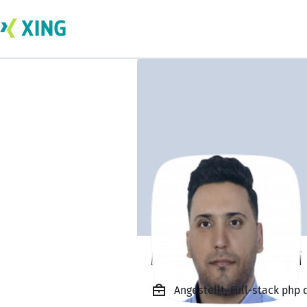
Meisam Ghanbari
Angestellt, Full-stack php