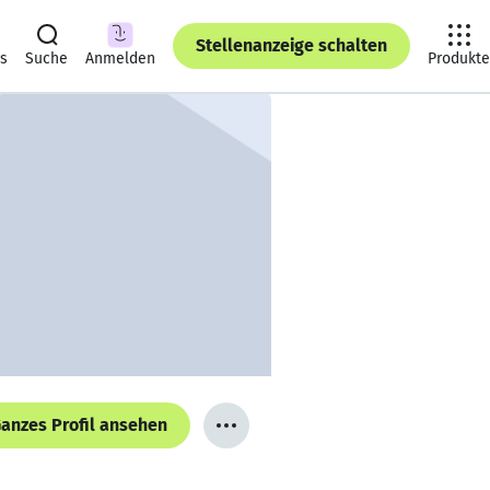
Stellenanzeige schalten
ts
Suche
Anmelden
Produkte
anzes Profil ansehen