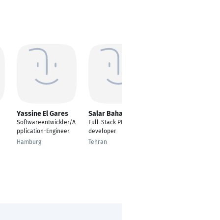
Yassine El Gares
Salar Bahador
Desislava Yaneva
Softwareentwickler/A
Full-Stack PHP Web
Software Developer
pplication-Engineer
developer
Munich
Hamburg
Tehran