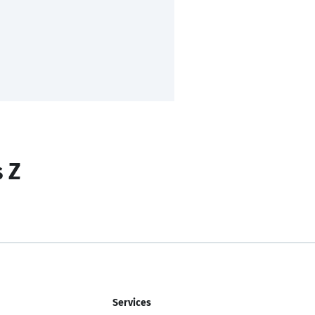
s Z
Services