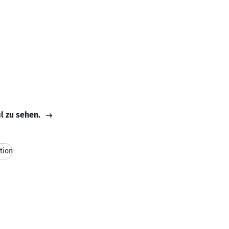
il zu sehen.
tion