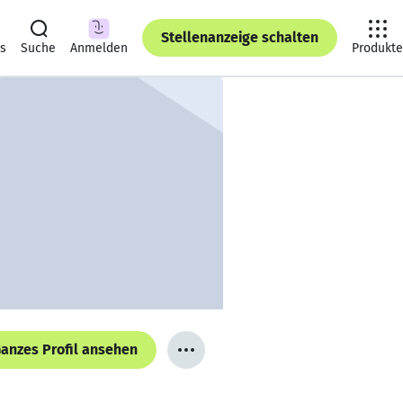
Stellenanzeige schalten
ts
Suche
Anmelden
Produkte
anzes Profil ansehen