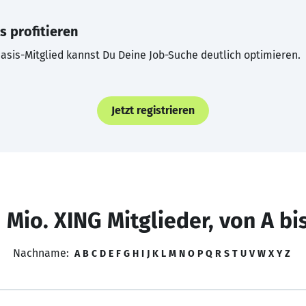
s profitieren
asis-Mitglied kannst Du Deine Job-Suche deutlich optimieren.
Jetzt registrieren
 Mio. XING Mitglieder, von A bi
Nachname:
A
B
C
D
E
F
G
H
I
J
K
L
M
N
O
P
Q
R
S
T
U
V
W
X
Y
Z