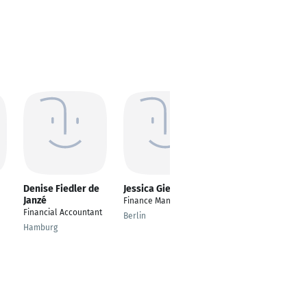
Denise Fiedler de
Jessica Giersch
Isabel Lauer
Janzé
Finance Manager
Techn. Sekretariat
Financial Accountant
Berlin
Oberhausen
Hamburg