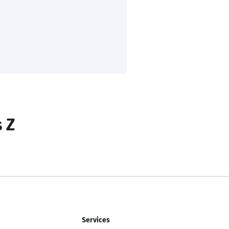
s Z
Services