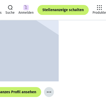
Stellenanzeige schalten
ts
Suche
Anmelden
Produkte
anzes Profil ansehen