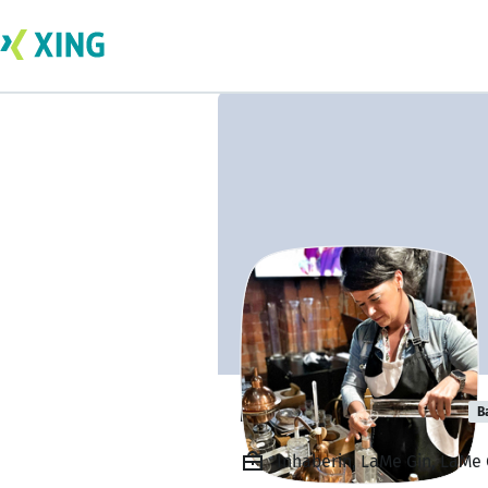
Melanie Drewes
B
Inhaberin, LaMe Gin, LaMe 