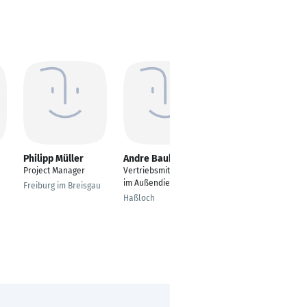
Philipp Müller
Andre Baukin
Muhammad Oweis
Project Manager
Vertriebsmitarbeiter
Founder
im Außendienst
Freiburg im Breisgau
Duisburg
Haßloch