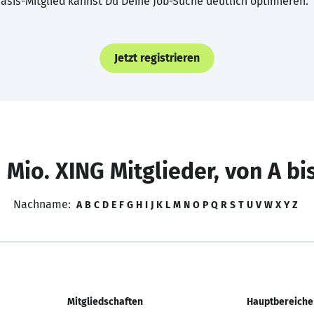
asis-Mitglied kannst Du Deine Job-Suche deutlich optimieren.
Jetzt registrieren
 Mio. XING Mitglieder, von A bi
Nachname:
A
B
C
D
E
F
G
H
I
J
K
L
M
N
O
P
Q
R
S
T
U
V
W
X
Y
Z
Mitgliedschaften
Hauptbereiche