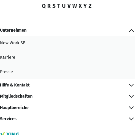
Q
R
S
T
U
V
W
X
Y
Z
Unternehmen
New Work SE
Karriere
Presse
Hilfe & Kontakt
Mitgliedschaften
Hauptbereiche
Services