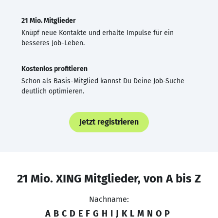
21 Mio. Mitglieder
Knüpf neue Kontakte und erhalte Impulse für ein
besseres Job-Leben.
Kostenlos profitieren
Schon als Basis-Mitglied kannst Du Deine Job-Suche
deutlich optimieren.
Jetzt registrieren
21 Mio. XING Mitglieder, von A bis Z
Nachname:
A
B
C
D
E
F
G
H
I
J
K
L
M
N
O
P