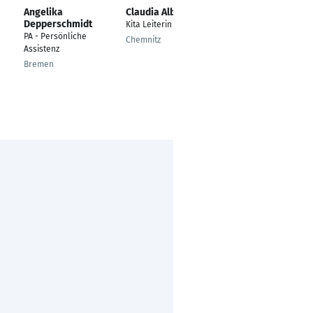
Angelika
Claudia Albrecht
Heike Vonhoegen
Depperschmidt
Kita Leiterin
Standortleitung Kita
PA - Persönliche
Chemnitz
Aachen
Assistenz
Bremen