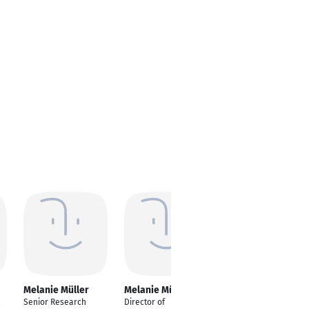
Melanie Müller
Melanie Müller
Melanie Müller
&
Senior Research
Director of
BAchelor of Arts