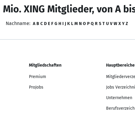
 Mio. XING Mitglieder, von A bi
Nachname:
A
B
C
D
E
F
G
H
I
J
K
L
M
N
O
P
Q
R
S
T
U
V
W
X
Y
Z
Mitgliedschaften
Hauptbereiche
Premium
Mitgliederverz
ProJobs
Jobs Verzeichn
Unternehmen
Berufsverzeich