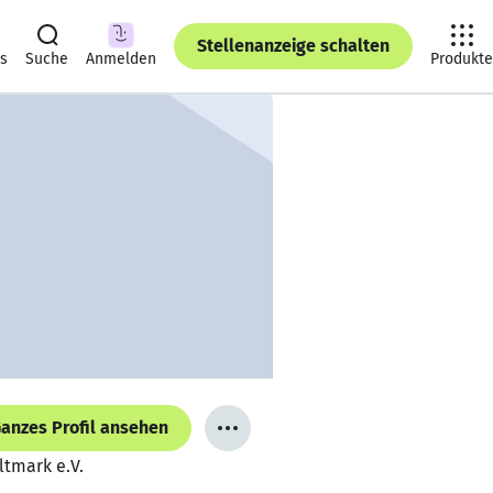
Stellenanzeige schalten
ts
Suche
Anmelden
Produkte
anzes Profil ansehen
ltmark e.V.