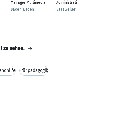
Manager Multimedia
Administration
Bamberg
Baden-Baden
Baesweiler
il zu sehen.
endhilfe
Frühpädagogik