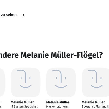
e zu sehen.
ndere Melanie Müller-Flögel?
r
Melanie Müller
Melanie Müller
Melanie Müller
n
IT System Specialist
Maskenbildnerin
Spezialist Planung 