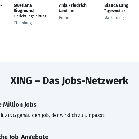
e-
Swetlana
Anja Friedrich
Bianca Lang
Siegmund
Mentorin
Tagesmutter
Einrichtungsleitung
Berlin
Markgröningen
Oldenburg
XING – Das Jobs-Netzwerk
 Million Jobs
t XING genau den Job, der wirklich zu Dir passt.
che Job-Angebote