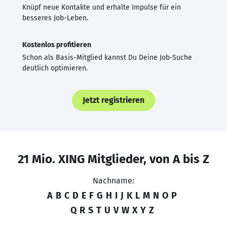
Knüpf neue Kontakte und erhalte Impulse für ein
besseres Job-Leben.
Kostenlos profitieren
Schon als Basis-Mitglied kannst Du Deine Job-Suche
deutlich optimieren.
Jetzt registrieren
21 Mio. XING Mitglieder, von A bis Z
Nachname:
A
B
C
D
E
F
G
H
I
J
K
L
M
N
O
P
Q
R
S
T
U
V
W
X
Y
Z