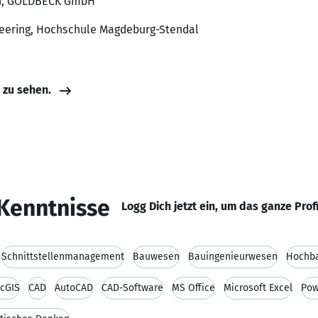
in, GOLDBECK GmbH
neering, Hochschule Magdeburg-Stendal
e zu sehen.
Kenntnisse
Logg Dich jetzt ein, um das ganze Prof
Schnittstellenmanagement
Bauwesen
Bauingenieurwesen
Hochb
rcGIS
CAD
AutoCAD
CAD-Software
MS Office
Microsoft Excel
Pow