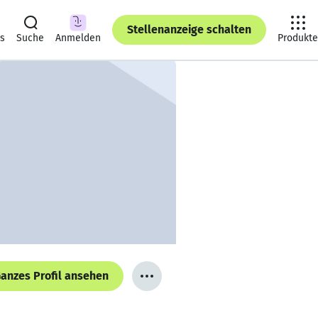
Stellenanzeige schalten
ts
Suche
Anmelden
Produkte
anzes Profil ansehen