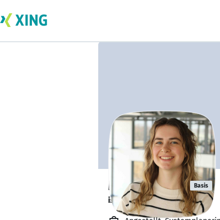
Melina Höne
Basis
ist offen für Projekte. 🔎