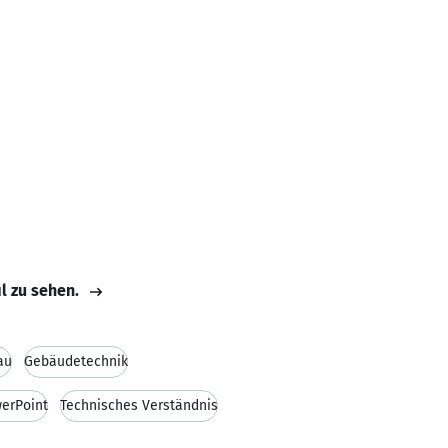
il zu sehen.
au
Gebäudetechnik
erPoint
Technisches Verständnis