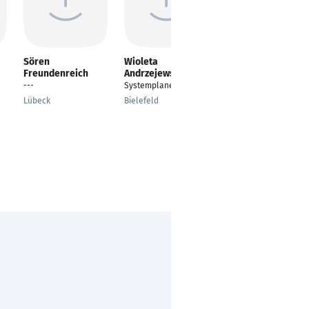
Sören
Wioleta
Thomas Bader
Freundenreich
Andrzejewska
Technischer
---
Systemplaner Beton
Systemplaner
Lübeck
Bielefeld
Sulz am Neckar