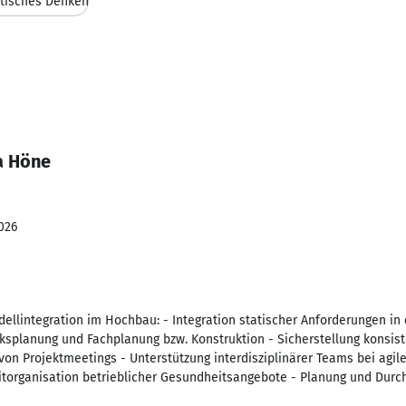
tisches Denken
a Höne
026
ellintegration im Hochbau: - Integration statischer Anforderungen i
splanung und Fachplanung bzw. Konstruktion - Sicherstellung konsist
von Projektmeetings - Unterstützung interdisziplinärer Teams bei agi
itorganisation betrieblicher Gesundheitsangebote - Planung und Dur