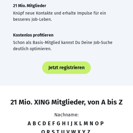
21 Mio. Mitglieder
Knüpf neue Kontakte und erhalte Impulse für ein
besseres Job-Leben.
Kostenlos profitieren
Schon als Basis-Mitglied kannst Du Deine Job-Suche
deutlich optimieren.
Jetzt registrieren
21 Mio. XING Mitglieder, von A bis Z
Nachname:
A
B
C
D
E
F
G
H
I
J
K
L
M
N
O
P
Q
R
S
T
U
V
W
X
Y
Z