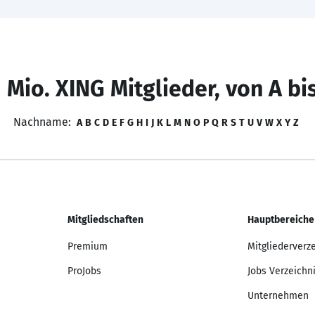
 Mio. XING Mitglieder, von A bi
Nachname:
A
B
C
D
E
F
G
H
I
J
K
L
M
N
O
P
Q
R
S
T
U
V
W
X
Y
Z
Mitgliedschaften
Hauptbereiche
Premium
Mitgliederverz
ProJobs
Jobs Verzeichn
Unternehmen