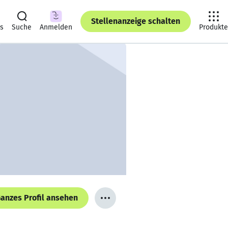
Stellenanzeige schalten
ts
Suche
Anmelden
Produkte
anzes Profil ansehen