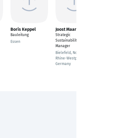
Boris Keppel
Joost Maarse
Angelika Kowal
Bauleitung
Strategic
Junior-SAP-HCM
Sustainability
Beraterin
Essen
Manager
Oldenburg
Bielefeld, North
Rhine-Westphalia,
Germany