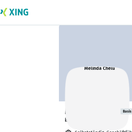
Melinda Chelu
Basis
ist offen für Projekte. 🔎