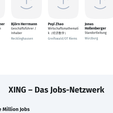
mer
Björn Herrmann
Puyi Zhao
Jonas
Hollenberger
n
Geschäftsführer /
Wirtschaftsmathemati
Standortleitung
Inhaber
k（经济数学）
Würzburg
Recklinghausen
Greifswald/OT Riems
XING – Das Jobs-Netzwerk
 Million Jobs