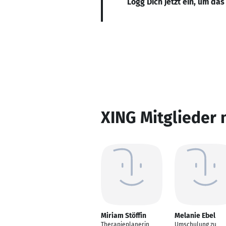
Logg Dich jetzt ein, um das
XING Mitglieder 
Miriam Stöffin
Melanie Ebel
Therapieplanerin
Umschulung zu