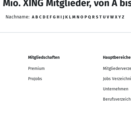
 Mio. XING Mitglieder, von A bi
Nachname:
A
B
C
D
E
F
G
H
I
J
K
L
M
N
O
P
Q
R
S
T
U
V
W
X
Y
Z
Mitgliedschaften
Hauptbereiche
Premium
Mitgliederverz
ProJobs
Jobs Verzeichn
Unternehmen
Berufsverzeich