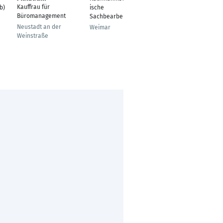
Kauffrau für
b)
ische
Büromanagement
Büromanagement
Sachbearbeiterin
Fulda
Neustadt an der
Weimar
Weinstraße