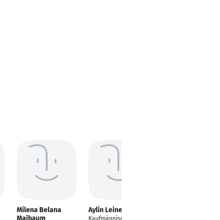
Milena Belana
Aylin Leiner
Simone Krapf
Maibaum
Kaufmännische/techn
Kauffrau für