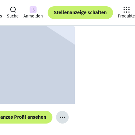
Stellenanzeige schalten
ts
Suche
Anmelden
Produkte
anzes Profil ansehen