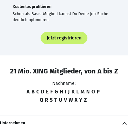
Kostenlos profitieren
Schon als Basis-Mitglied kannst Du Deine Job-Suche
deutlich optimieren.
Jetzt registrieren
21 Mio. XING Mitglieder, von A bis Z
Nachname:
A
B
C
D
E
F
G
H
I
J
K
L
M
N
O
P
Q
R
S
T
U
V
W
X
Y
Z
Unternehmen