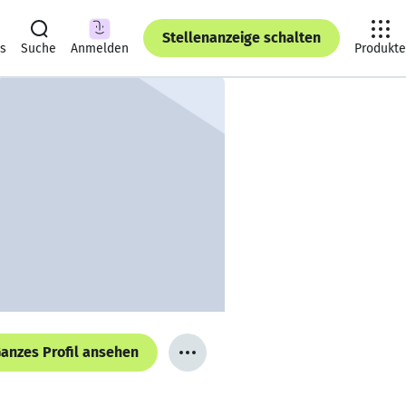
Stellenanzeige schalten
ts
Suche
Anmelden
Produkte
anzes Profil ansehen