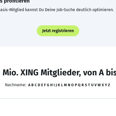
s profitieren
asis-Mitglied kannst Du Deine Job-Suche deutlich optimieren.
Jetzt registrieren
 Mio. XING Mitglieder, von A bi
Nachname:
A
B
C
D
E
F
G
H
I
J
K
L
M
N
O
P
Q
R
S
T
U
V
W
X
Y
Z