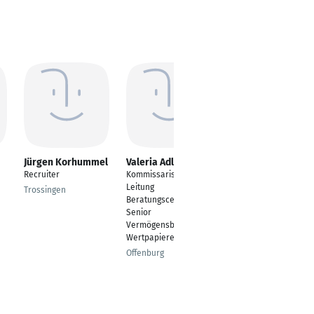
Jürgen Korhummel
Valeria Adler
Michael Hater
Recruiter
Kommissarische
Geschäftsführer
Leitung
Trossingen
Essen
Beratungscenter |
Senior
Vermögensberaterin
Wertpapiere |
Offenburg