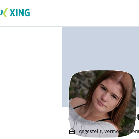
Melissa Aylin Pae
Angestellt, Vermögensber