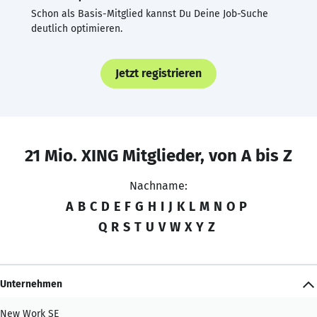
Schon als Basis-Mitglied kannst Du Deine Job-Suche
deutlich optimieren.
Jetzt registrieren
21 Mio. XING Mitglieder, von A bis Z
Nachname:
A
B
C
D
E
F
G
H
I
J
K
L
M
N
O
P
Q
R
S
T
U
V
W
X
Y
Z
Unternehmen
New Work SE