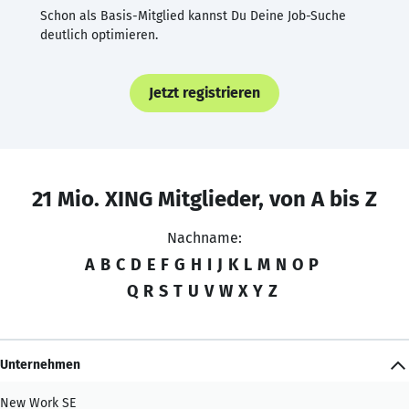
Schon als Basis-Mitglied kannst Du Deine Job-Suche
deutlich optimieren.
Jetzt registrieren
21 Mio. XING Mitglieder, von A bis Z
Nachname:
A
B
C
D
E
F
G
H
I
J
K
L
M
N
O
P
Q
R
S
T
U
V
W
X
Y
Z
Unternehmen
New Work SE