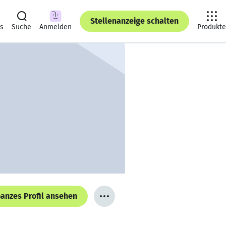
Stellenanzeige schalten
ts
Suche
Anmelden
Produkte
anzes Profil ansehen