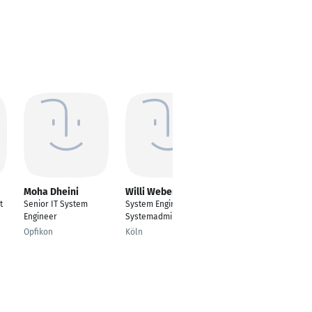
Moha Dheini
Willi Weber
Thomas Rohde
t
Senior IT System
System Engineer /
IT Infrastruktur
Engineer
Systemadministrator
Architekt
Opfikon
Köln
Hanau