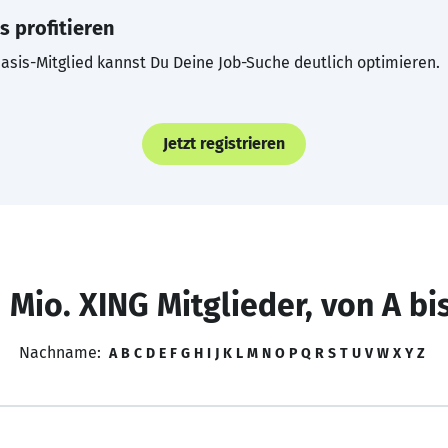
s profitieren
asis-Mitglied kannst Du Deine Job-Suche deutlich optimieren.
Jetzt registrieren
 Mio. XING Mitglieder, von A bi
Nachname:
A
B
C
D
E
F
G
H
I
J
K
L
M
N
O
P
Q
R
S
T
U
V
W
X
Y
Z