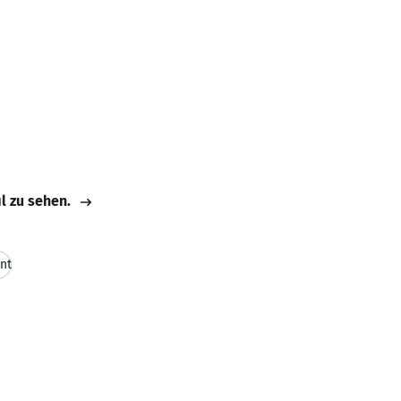
il zu sehen.
nt