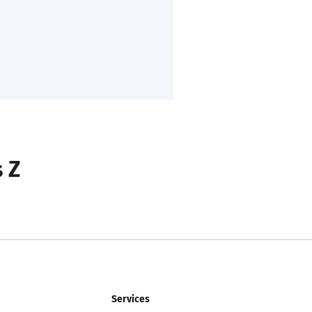
s Z
Services