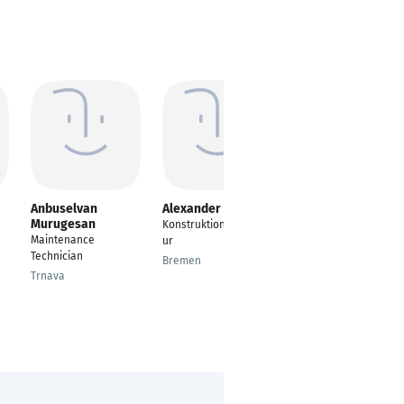
Anbuselvan
Alexander Etringer
Daniel Reckinger
Murugesan
Konstruktionsingenie
Projektleiter
Maintenance
ur
Produktion PIH- und
u
Technician
BEV-Batterien
Bremen
Trnava
Stuttgart