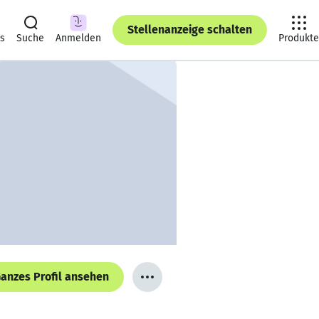
Stellenanzeige schalten
ts
Suche
Anmelden
Produkte
anzes Profil ansehen