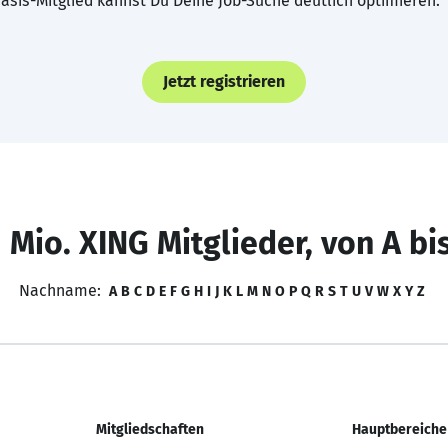
asis-Mitglied kannst Du Deine Job-Suche deutlich optimieren.
Jetzt registrieren
 Mio. XING Mitglieder, von A bi
Nachname:
A
B
C
D
E
F
G
H
I
J
K
L
M
N
O
P
Q
R
S
T
U
V
W
X
Y
Z
Mitgliedschaften
Hauptbereiche