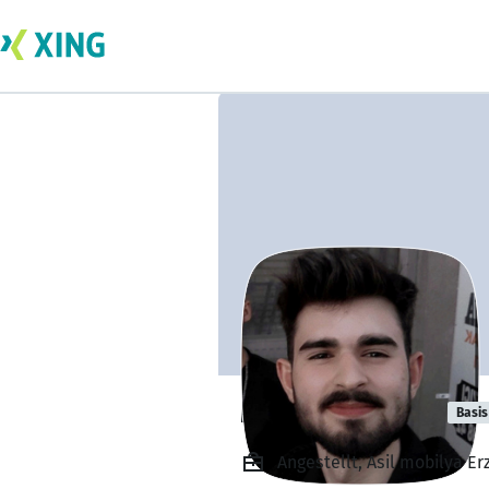
Mensur YAZICI
Basis
Angestellt, Asil mobilya E