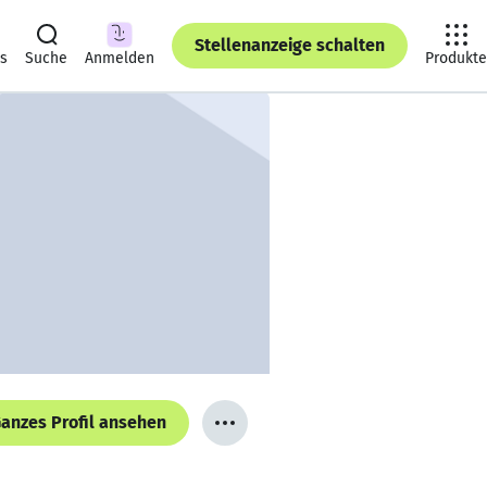
Stellenanzeige schalten
ts
Suche
Anmelden
Produkte
anzes Profil ansehen