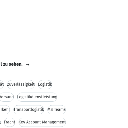
il zu sehen.
tät
Zuverlässigkeit
Logistik
Versand
Logistikdienstleistung
erkehr
Transportlogistik
MS Teams
g
Fracht
Key Account Management