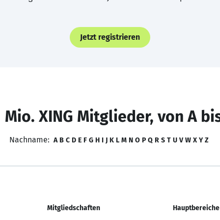
Jetzt registrieren
 Mio. XING Mitglieder, von A bi
Nachname:
A
B
C
D
E
F
G
H
I
J
K
L
M
N
O
P
Q
R
S
T
U
V
W
X
Y
Z
Mitgliedschaften
Hauptbereiche