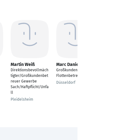
Martin Weiß
Marc Daniel
Jan Striewe
Direktionsbevollmäch
Großkundenbetreuer/
---
tigter/Großkundenbet
Flottenbetreuer Opel
Essen
reuer Gewerbe
Düsseldorf
Sach/Haftpflicht/Unfa
ll
Pleidelsheim