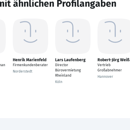
mit ähnlichen Profilangaben
Henrik Marienfeld
Lars Laufenberg
Robert-Jörg Weiß
man
Firmenkundenberater
Director
Vertrieb
Bürovermietung
Großabnehmer
Norderstedt
Rheinland
Hannover
Köln