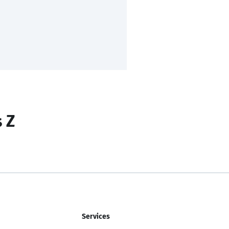
s Z
Services