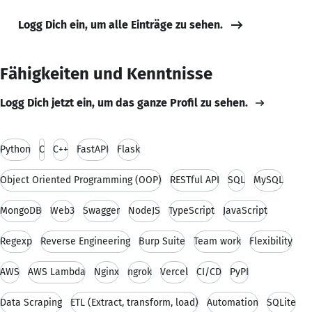
Logg Dich ein, um alle Einträge zu sehen.
Fähigkeiten und Kenntnisse
Logg Dich jetzt ein, um das ganze Profil zu sehen.
Python
C
C++
FastAPI
Flask
Object Oriented Programming (OOP)
RESTful API
SQL
MySQL
MongoDB
Web3
Swagger
NodeJS
TypeScript
JavaScript
Regexp
Reverse Engineering
Burp Suite
Team work
Flexibility
AWS
AWS Lambda
Nginx
ngrok
Vercel
CI/CD
PyPI
Data Scraping
ETL (Extract, transform, load)
Automation
SQLite