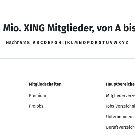
 Mio. XING Mitglieder, von A bi
Nachname:
A
B
C
D
E
F
G
H
I
J
K
L
M
N
O
P
Q
R
S
T
U
V
W
X
Y
Z
Mitgliedschaften
Hauptbereiche
Premium
Mitgliederverz
ProJobs
Jobs Verzeichn
Unternehmen
Berufsverzeich