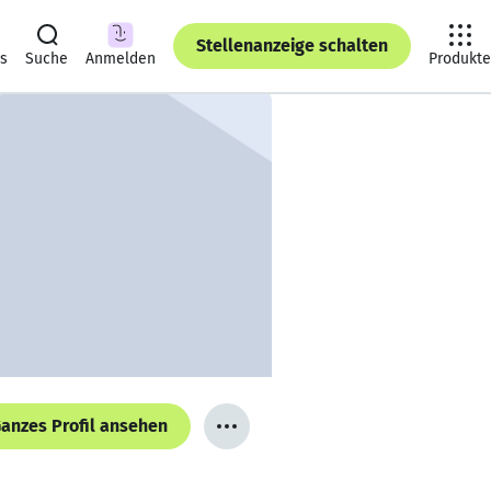
Stellenanzeige schalten
ts
Suche
Anmelden
Produkte
anzes Profil ansehen