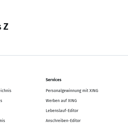
s Z
Services
eichnis
Personalgewinnung mit XING
is
Werben auf XING
Lebenslauf-Editor
nis
Anschreiben-Editor