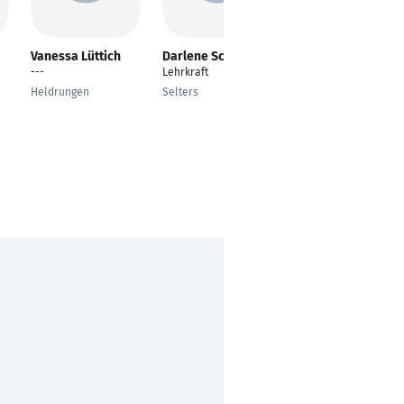
Vanessa Lüttich
Darlene Schwieger
Rascha Aboul-Fath
---
Lehrkraft
Daf Lehrerin
Heldrungen
Selters