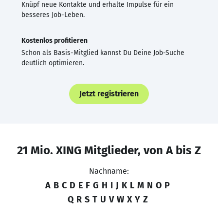
Knüpf neue Kontakte und erhalte Impulse für ein
besseres Job-Leben.
Kostenlos profitieren
Schon als Basis-Mitglied kannst Du Deine Job-Suche
deutlich optimieren.
Jetzt registrieren
21 Mio. XING Mitglieder, von A bis Z
Nachname:
A
B
C
D
E
F
G
H
I
J
K
L
M
N
O
P
Q
R
S
T
U
V
W
X
Y
Z