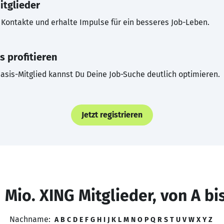
itglieder
Kontakte und erhalte Impulse für ein besseres Job-Leben.
s profitieren
asis-Mitglied kannst Du Deine Job-Suche deutlich optimieren.
Jetzt registrieren
 Mio. XING Mitglieder, von A bi
Nachname:
A
B
C
D
E
F
G
H
I
J
K
L
M
N
O
P
Q
R
S
T
U
V
W
X
Y
Z