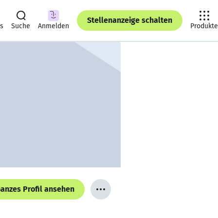
Stellenanzeige schalten
ts
Suche
Anmelden
Produkte
anzes Profil ansehen