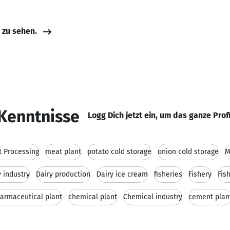
e zu sehen.
Kenntnisse
Logg Dich jetzt ein, um das ganze Prof
 Processing
meat plant
potato cold storage
onion cold storage
M
y industry
Dairy production
Dairy ice cream
fisheries
Fishery
Fis
armaceutical plant
chemical plant
Chemical industry
cement plan