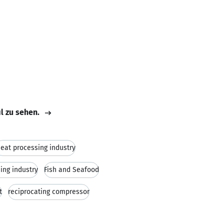
il zu sehen.
eat processing industry
hing industry
Fish and Seafood
t
reciprocating compressor