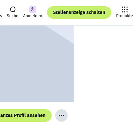
Stellenanzeige schalten
ts
Suche
Anmelden
Produkte
anzes Profil ansehen