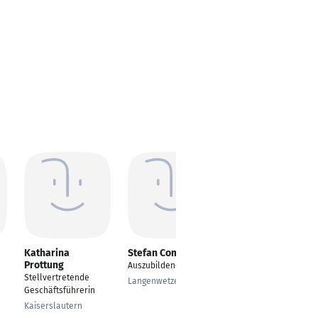
Katharina
Stefan Comolle
Rahsan Gündug
Prottung
Auszubildender
Geschäftsführerin
Stellvertretende
Langenwetzendorf
Köln
Geschäftsführerin
Kaiserslautern