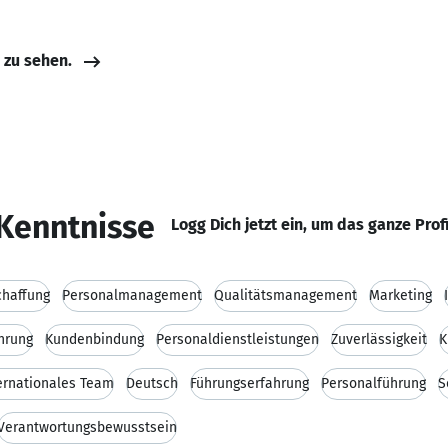
e zu sehen.
Kenntnisse
Logg Dich jetzt ein, um das ganze Prof
chaffung
Personalmanagement
Qualitätsmanagement
Marketing
hrung
Kundenbindung
Personaldienstleistungen
Zuverlässigkeit
K
ernationales Team
Deutsch
Führungserfahrung
Personalführung
S
Verantwortungsbewusstsein