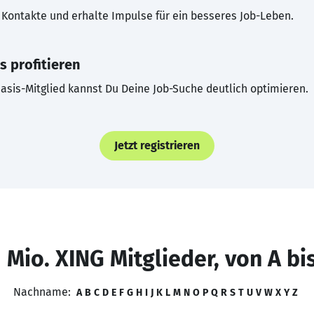
Kontakte und erhalte Impulse für ein besseres Job-Leben.
s profitieren
asis-Mitglied kannst Du Deine Job-Suche deutlich optimieren.
Jetzt registrieren
 Mio. XING Mitglieder, von A bi
Nachname:
A
B
C
D
E
F
G
H
I
J
K
L
M
N
O
P
Q
R
S
T
U
V
W
X
Y
Z