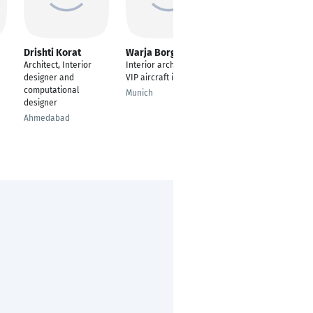
Drishti Korat
Warja Borges
Kaustav Majumdar
Architect, Interior
Interior architect for
Concept Architect &
designer and
VIP aircraft interior
Furniture-Interior
computational
Designer
Munich
designer
Freiburg im Breisgau
Ahmedabad