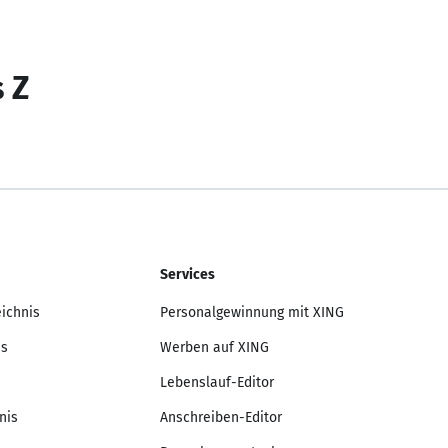
s Z
Services
eichnis
Personalgewinnung mit XING
is
Werben auf XING
Lebenslauf-Editor
nis
Anschreiben-Editor