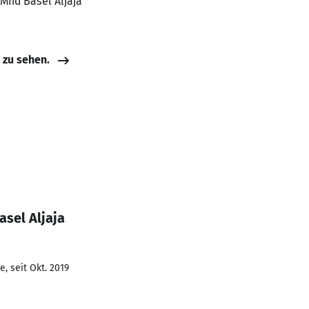
, Mhd Basel Aljaja
e zu sehen.
sel Aljaja
, seit Okt. 2019