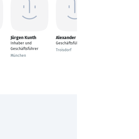
Jürgen Kunth
Alexander Glees
Jürgen Knauer
Inhaber und
Geschäftsführer
Inhaber / Prokurist
Geschäftsführer
Troisdorf
Scheinfeld
München