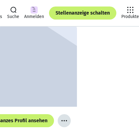
Stellenanzeige schalten
ts
Suche
Anmelden
Produkte
anzes Profil ansehen