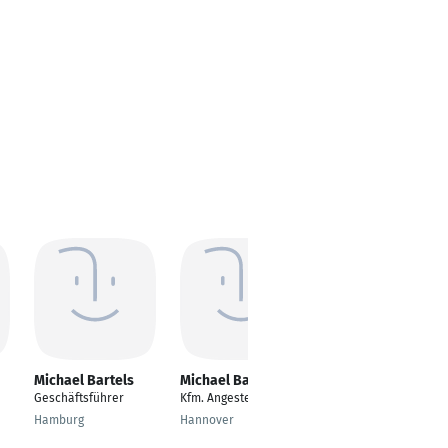
Michael Bartels
Michael Bartels
Michael Bartels
Geschäftsführer
Kfm. Angestellter
Supervisor Air Export
Hamburg
Hannover
Munich