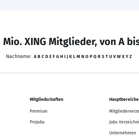
 Mio. XING Mitglieder, von A bi
Nachname:
A
B
C
D
E
F
G
H
I
J
K
L
M
N
O
P
Q
R
S
T
U
V
W
X
Y
Z
Mitgliedschaften
Hauptbereiche
Premium
Mitgliederverz
ProJobs
Jobs Verzeichn
Unternehmen