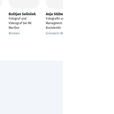
Boštjan Selinšek
Anja Stüber
Cornelia Templin
Fotograf und
Fotografin und
Mitarbeiter
Videograf bei RK
Managment
Wareneingangsbüro
Maribor
Assistentin
Mönkloh
Bremen
Grenzach-Wyhlen