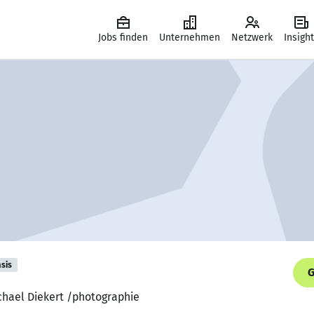
Jobs finden
Unternehmen
Netzwerk
Insigh
sis
G
ichael Diekert /photographie