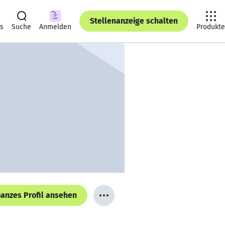
Stellenanzeige schalten
ts
Suche
Anmelden
Produkte
anzes Profil ansehen