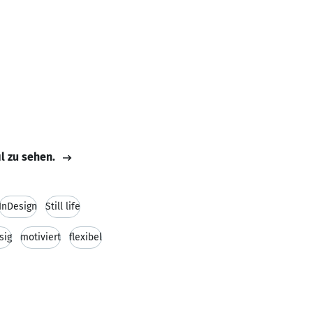
il zu sehen.
InDesign
Still life
sig
motiviert
flexibel