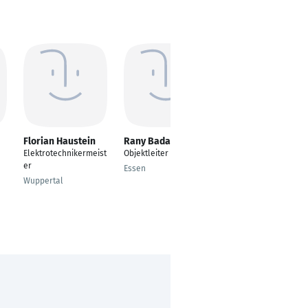
Florian Haustein
Rany Badal
Michael Bückert
Elektrotechnikermeist
Objektleiter
Elektroniker für
er
Betriebstechnik,
Essen
Instandhaltung
Wuppertal
Marienheide