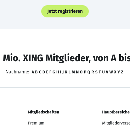
Jetzt registrieren
 Mio. XING Mitglieder, von A bi
Nachname:
A
B
C
D
E
F
G
H
I
J
K
L
M
N
O
P
Q
R
S
T
U
V
W
X
Y
Z
Mitgliedschaften
Hauptbereiche
Premium
Mitgliederverz