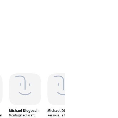
Michael Dlugosch
Michael Dlugosch
al
Montagefachkraft
Personalleiter