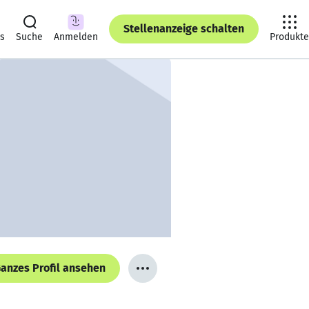
Stellenanzeige schalten
ts
Suche
Anmelden
Produkte
anzes Profil ansehen