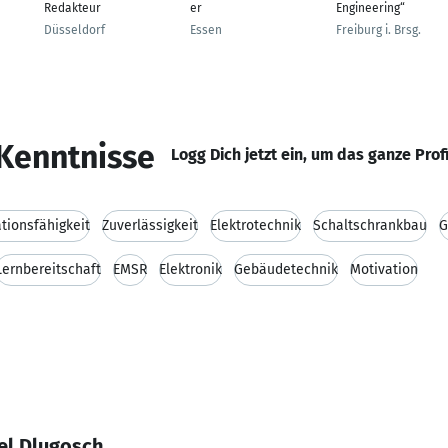
Redakteur
er
Engineering“
Düsseldorf
Essen
Freiburg i. Brsg.
Kenntnisse
Logg Dich jetzt ein, um das ganze Prof
ionsfähigkeit
Zuverlässigkeit
Elektrotechnik
Schaltschrankbau
G
Lernbereitschaft
EMSR
Elektronik
Gebäudetechnik
Motivation
el Dlugosch