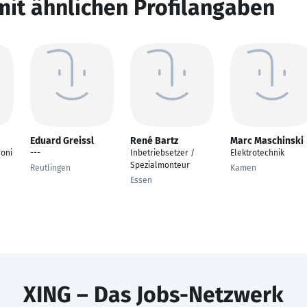
mit ähnlichen Profilangaben
Eduard Greissl
René Bartz
Marc Maschinski
roni
---
Inbetriebsetzer /
Elektrotechnik
Spezialmonteur
Reutlingen
Kamen
Essen
XING – Das Jobs-Netzwerk