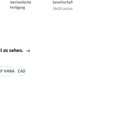
mechanische
Gesellschafter
Architect
Fertigung
29439 Lüchow
4056
il zu sehen.
AP HANA
CAD