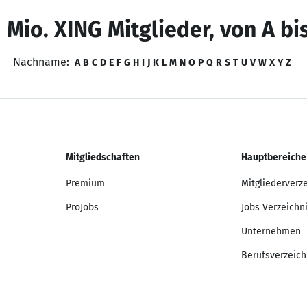
 Mio. XING Mitglieder, von A bi
Nachname:
A
B
C
D
E
F
G
H
I
J
K
L
M
N
O
P
Q
R
S
T
U
V
W
X
Y
Z
Mitgliedschaften
Hauptbereiche
Premium
Mitgliederverz
ProJobs
Jobs Verzeichn
Unternehmen
Berufsverzeich