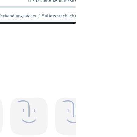
B1-B2 (Gute Kenntnisse)
Verhandlungssicher / Muttersprachlich)