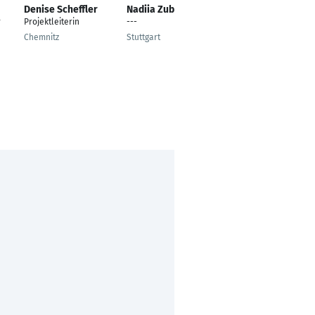
Denise Scheffler
Nadiia Zubrieva
Maurice Pfeifer
r
Projektleiterin
---
Technischer
Projektleiter
Chemnitz
Stuttgart
Rietberg