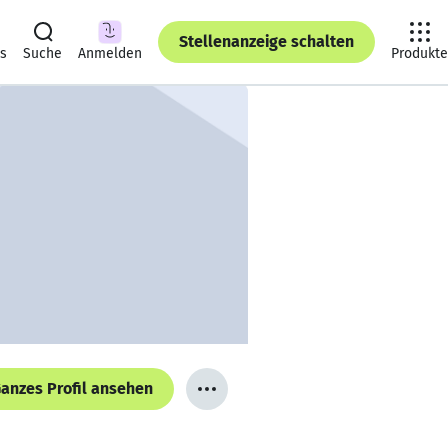
Stellenanzeige schalten
ts
Suche
Anmelden
Produkte
anzes Profil ansehen