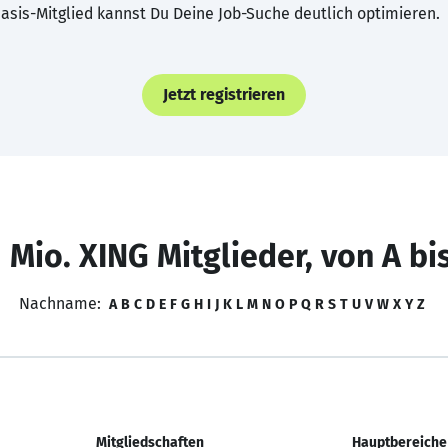
asis-Mitglied kannst Du Deine Job-Suche deutlich optimieren.
Jetzt registrieren
 Mio. XING Mitglieder, von A bi
Nachname:
A
B
C
D
E
F
G
H
I
J
K
L
M
N
O
P
Q
R
S
T
U
V
W
X
Y
Z
Mitgliedschaften
Hauptbereiche