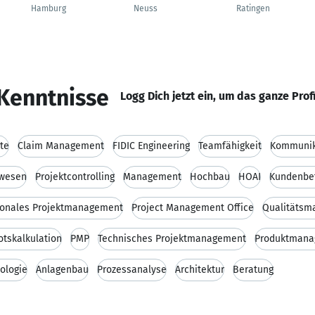
Hamburg
Neuss
Ratingen
Kenntnisse
Logg Dich jetzt ein, um das ganze Prof
te
Claim Management
FIDIC Engineering
Teamfähigkeit
Kommunika
rwesen
Projektcontrolling
Management
Hochbau
HOAI
Kundenbe
ionales Projektmanagement
Project Management Office
Qualitäts
tskalkulation
PMP
Technisches Projektmanagement
Produktman
ologie
Anlagenbau
Prozessanalyse
Architektur
Beratung