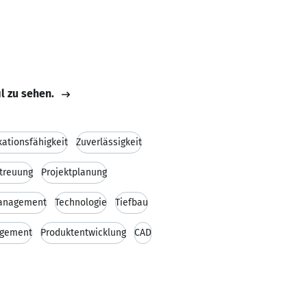
il zu sehen.
tionsfähigkeit
Zuverlässigkeit
treuung
Projektplanung
management
Technologie
Tiefbau
agement
Produktentwicklung
CAD