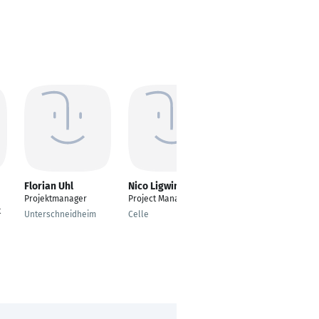
Florian Uhl
Nico Ligwinsky
Sunita Choudhary
Projektmanager
Project Manager
Lecturer
t
Unterschneidheim
Celle
Berlin