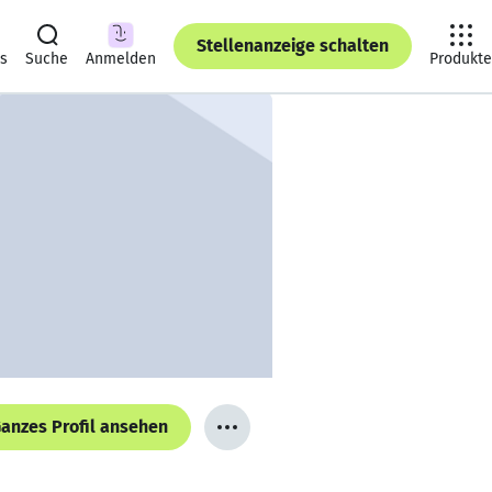
Stellenanzeige schalten
ts
Suche
Anmelden
Produkte
anzes Profil ansehen