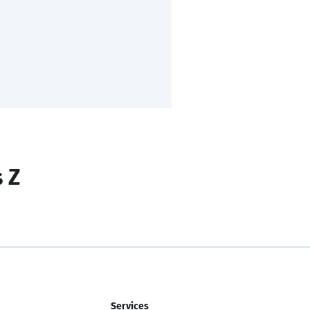
s Z
Services