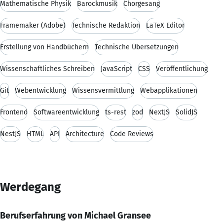
Mathematische Physik
Barockmusik
Chorgesang
Framemaker (Adobe)
Technische Redaktion
LaTeX Editor
Erstellung von Handbüchern
Technische Übersetzungen
Wissenschaftliches Schreiben
JavaScript
CSS
Veröffentlichung
Git
Webentwicklung
Wissensvermittlung
Webapplikationen
Frontend
Softwareentwicklung
ts-rest
zod
NextJS
SolidJS
NestJS
HTML
API
Architecture
Code Reviews
Werdegang
Berufserfahrung von Michael Gransee