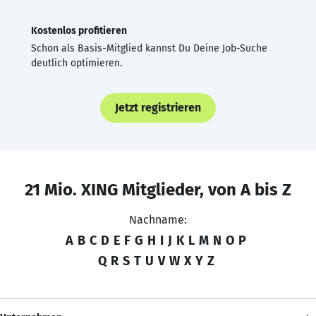
Kostenlos profitieren
Schon als Basis-Mitglied kannst Du Deine Job-Suche
deutlich optimieren.
Jetzt registrieren
21 Mio. XING Mitglieder, von A bis Z
Nachname:
A
B
C
D
E
F
G
H
I
J
K
L
M
N
O
P
Q
R
S
T
U
V
W
X
Y
Z