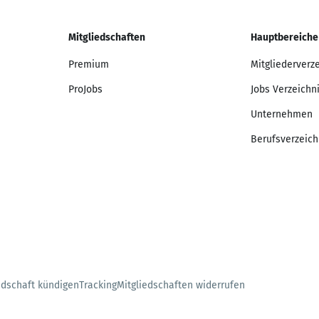
Mitgliedschaften
Hauptbereiche
Premium
Mitgliederverz
ProJobs
Jobs Verzeichn
Unternehmen
Berufsverzeich
edschaft kündigen
Tracking
Mitgliedschaften widerrufen