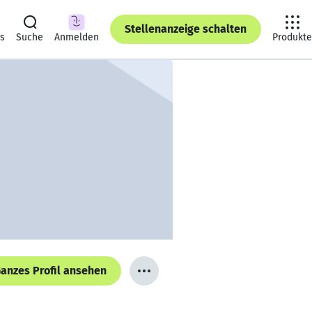
Stellenanzeige schalten
ts
Suche
Anmelden
Produkte
anzes Profil ansehen