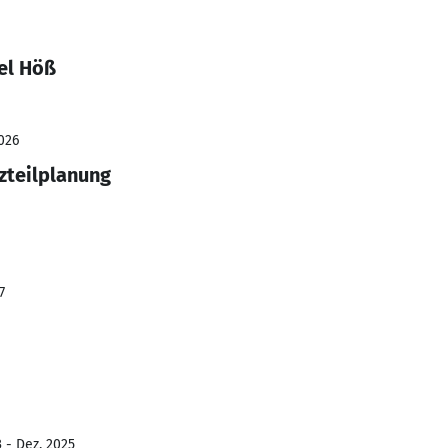
el Höß
026
zteilplanung
7
 - Dez. 2025