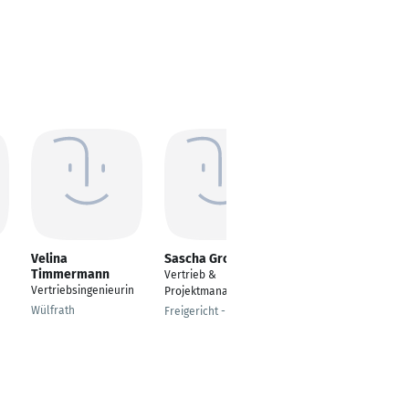
Velina
Sascha Grochow
Danijel Drikic
Timmermann
Vertrieb &
Sales Switzerland
Vertriebsingenieurin
Projektmanagement
Aarau
Wülfrath
Freigericht - Somborn