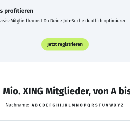
s profitieren
asis-Mitglied kannst Du Deine Job-Suche deutlich optimieren.
Jetzt registrieren
 Mio. XING Mitglieder, von A bi
Nachname:
A
B
C
D
E
F
G
H
I
J
K
L
M
N
O
P
Q
R
S
T
U
V
W
X
Y
Z