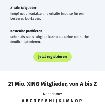
21 Mio. Mitglieder
Knüpf neue Kontakte und erhalte Impulse für ein
besseres Job-Leben.
Kostenlos profitieren
Schon als Basis-Mitglied kannst Du Deine Job-Suche
deutlich optimieren.
Jetzt registrieren
21 Mio. XING Mitglieder, von A bis Z
Nachname:
A
B
C
D
E
F
G
H
I
J
K
L
M
N
O
P