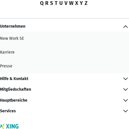
Q
R
S
T
U
V
W
X
Y
Z
Unternehmen
New Work SE
Karriere
Presse
Hilfe & Kontakt
Mitgliedschaften
Hauptbereiche
Services