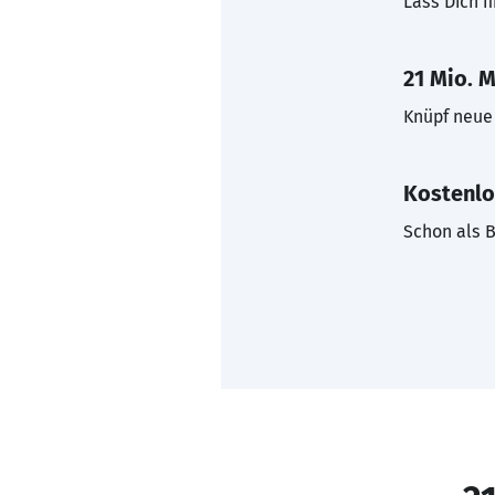
Lass Dich f
21 Mio. M
Knüpf neue 
Kostenlo
Schon als B