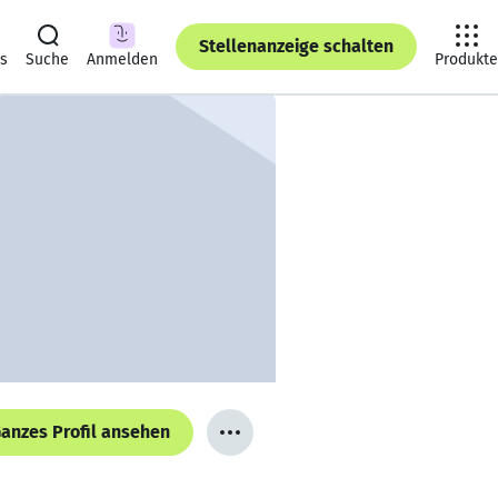
Stellenanzeige schalten
ts
Suche
Anmelden
Produkte
anzes Profil ansehen