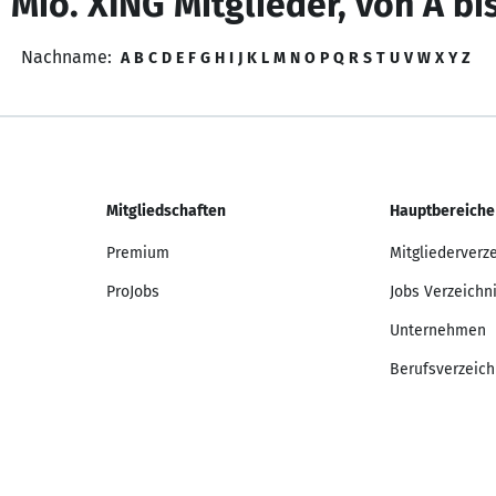
 Mio. XING Mitglieder, von A bi
Nachname:
A
B
C
D
E
F
G
H
I
J
K
L
M
N
O
P
Q
R
S
T
U
V
W
X
Y
Z
Mitgliedschaften
Hauptbereiche
Premium
Mitgliederverz
ProJobs
Jobs Verzeichn
Unternehmen
Berufsverzeich