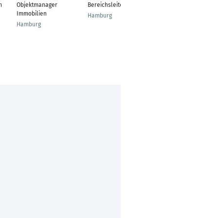
m
Objektmanager
Bereichsleiter
IT-Administrator
Immobilien
Hamburg
Hamburg
Hamburg