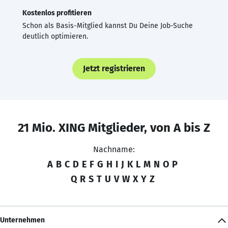
Kostenlos profitieren
Schon als Basis-Mitglied kannst Du Deine Job-Suche
deutlich optimieren.
Jetzt registrieren
21 Mio. XING Mitglieder, von A bis Z
Nachname:
A
B
C
D
E
F
G
H
I
J
K
L
M
N
O
P
Q
R
S
T
U
V
W
X
Y
Z
Unternehmen