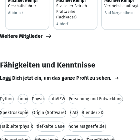
Michael Kempf
Michael Kempf
Michael Kempf
Geschäftsführer
Stv. Leiter Betrieb
Vertriebsbeauftragt
Kraftwerke
Albbruck
Bad Mergentheim
(Fachkader)
Altdorf
Weitere Mitglieder
Fähigkeiten und Kenntnisse
Logg Dich jetzt ein, um das ganze Profil zu sehen.
Python
Linux
Physik
LabVIEW
Forschung und Entwicklung
Spektroskopie
Origin (Software)
CAD
Blender 3D
Halbleiterphysik
tiefkalte Gase
hohe Magnetfelder