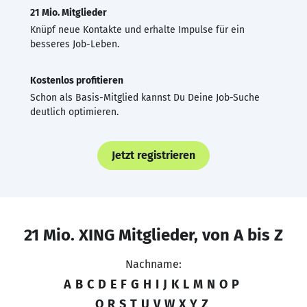
21 Mio. Mitglieder
Knüpf neue Kontakte und erhalte Impulse für ein
besseres Job-Leben.
Kostenlos profitieren
Schon als Basis-Mitglied kannst Du Deine Job-Suche
deutlich optimieren.
Jetzt registrieren
21 Mio. XING Mitglieder, von A bis Z
Nachname:
A
B
C
D
E
F
G
H
I
J
K
L
M
N
O
P
Q
R
S
T
U
V
W
X
Y
Z