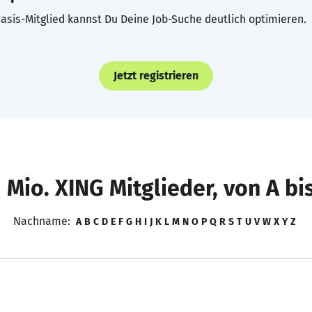
asis-Mitglied kannst Du Deine Job-Suche deutlich optimieren.
Jetzt registrieren
 Mio. XING Mitglieder, von A bi
Nachname:
A
B
C
D
E
F
G
H
I
J
K
L
M
N
O
P
Q
R
S
T
U
V
W
X
Y
Z