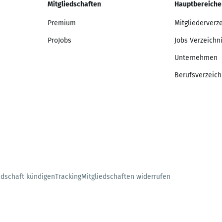
Mitgliedschaften
Hauptbereiche
Premium
Mitgliederverz
ProJobs
Jobs Verzeichn
Unternehmen
Berufsverzeich
edschaft kündigen
Tracking
Mitgliedschaften widerrufen