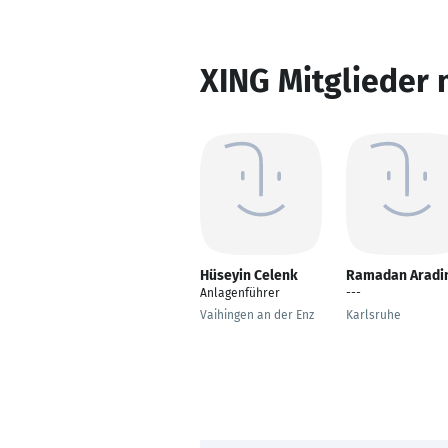
XING Mitglieder 
Hüseyin Celenk
Ramadan Aradi
Anlagenführer
---
Vaihingen an der Enz
Karlsruhe