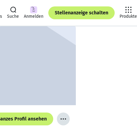
Stellenanzeige schalten
ts
Suche
Anmelden
Produkte
anzes Profil ansehen