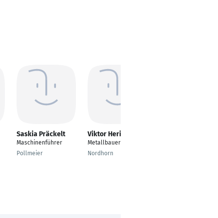
Saskia Präckelt
Viktor Hering
Stefan Palmieri
Maschinenführer
Metallbauer
Maschineneinrichter
Kaltumformung
Pollmeier
Nordhorn
Gevelsberg