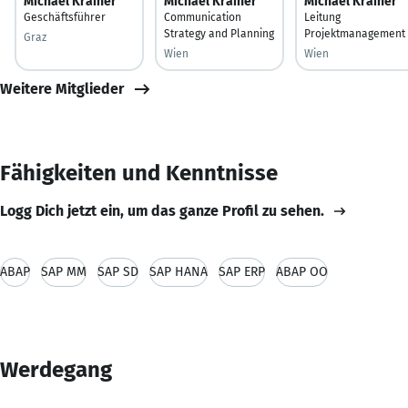
Michael Krainer
Michael Krainer
Michael Krainer
Geschäftsführer
Communication
Leitung
Strategy and Planning
Projektmanagement
Graz
Wien
Wien
Weitere Mitglieder
Fähigkeiten und Kenntnisse
Logg Dich jetzt ein, um das ganze Profil zu sehen.
ABAP
SAP MM
SAP SD
SAP HANA
SAP ERP
ABAP OO
Werdegang